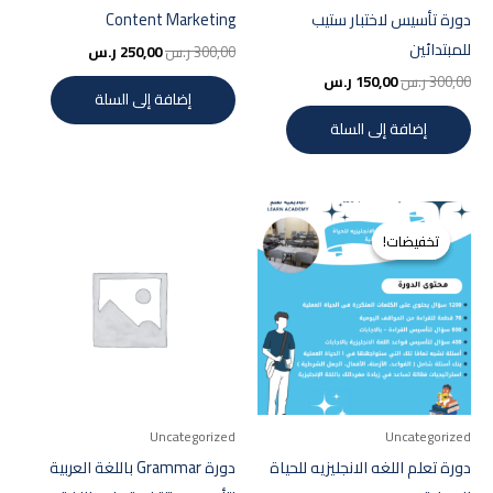
دورة تأسيس لاختبار ستيب
Content Marketing
للمبتدائين
300,00
ر.س
250,00
ر.س
300,00
ر.س
150,00
ر.س
إضافة إلى السلة
إضافة إلى السلة
السعر
السعر
الأصلي
الحالي
تخفيضات!
تخفيضات!
هو:
هو:
400,00 ر.س.
300,00 ر.س.
Uncategorized
Uncategorized
دورة تعلم اللغه الانجليزيه للحياة
دورة Grammar باللغة العربية