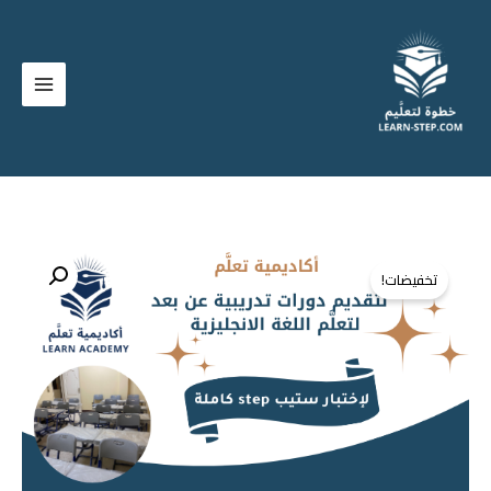
خطي
لى
لمحتوى
السعر
السعر
كمية
تخفيضات!
دورة
الأصلي
الحالي
الاستعداد
هو:
هو:
لإختبار
ستيب
500,00 ر.س.
294,00 ر.س.
step
كاملة