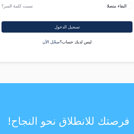
البقاء متصلا
نسيت كلمة السر؟
تسجيل الدخول
ليس لديك حساب؟
سجّل الآن
فرصتك للانطلاق نحو النجاح!