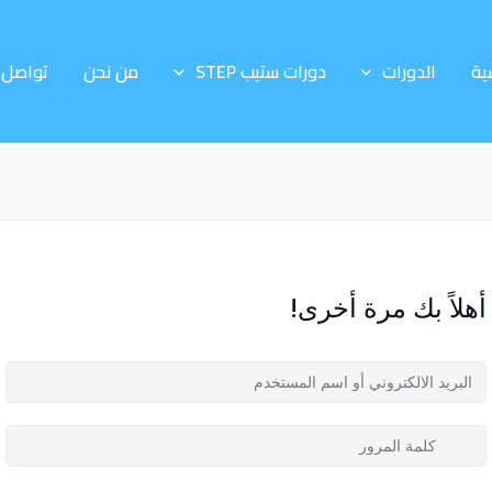
ية
الدورات
دورات ستيب STEP
من نحن
تواصل 
أهلاً بك مرة أخرى!