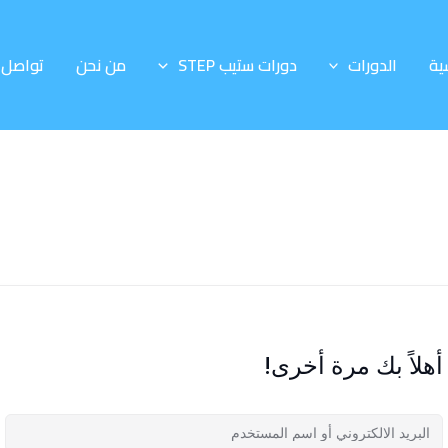
ية
الدورات
دورات ستيب STEP
من نحن
تواصل 
أهلاً بك مرة أخرى!