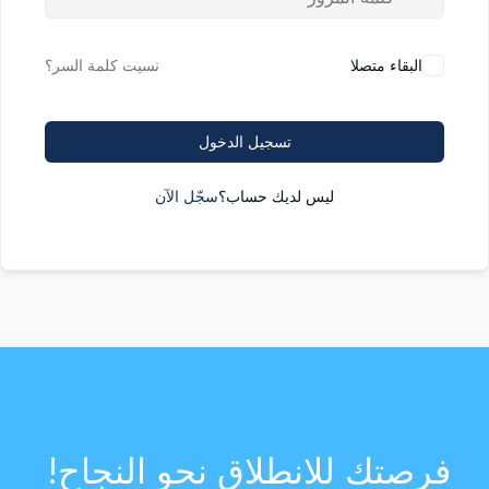
البقاء متصلا
نسيت كلمة السر؟
تسجيل الدخول
ليس لديك حساب؟
سجّل الآن
فرصتك للانطلاق نحو النجاح!