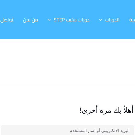
ية
الدورات
دورات ستيب STEP
من نحن
تواصل 
أهلاً بك مرة أخرى!