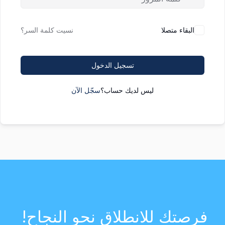
البقاء متصلا
نسيت كلمة السر؟
تسجيل الدخول
ليس لديك حساب؟
سجّل الآن
فرصتك للانطلاق نحو النجاح!