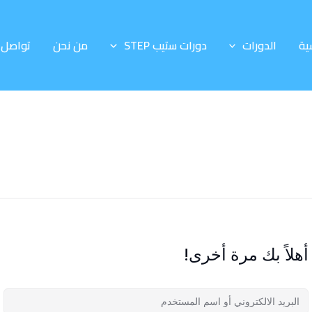
ية
الدورات
دورات ستيب STEP
من نحن
تواصل 
أهلاً بك مرة أخرى!