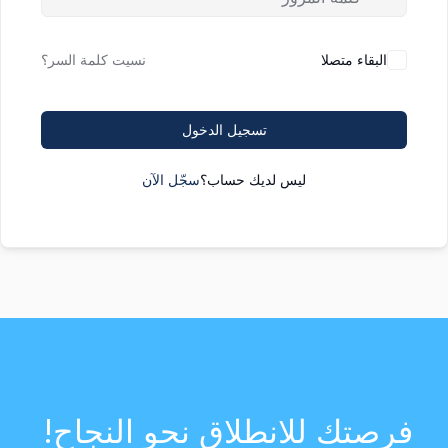
البقاء متصلا
نسيت كلمة السر؟
تسجيل الدخول
ليس لديك حساب؟
سجّل الآن
فرصتك للانطلاق نحو النجاح!