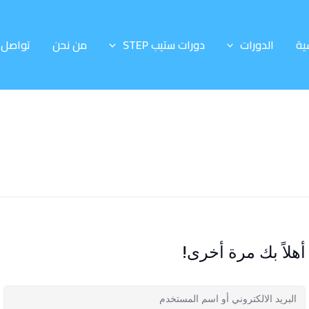
ية
الدورات
دورات ستيب STEP
من نحن
تواصل 
أهلاً بك مرة أخرى!